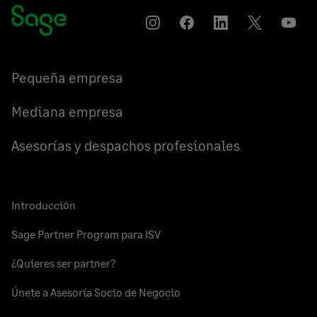
Instagram
Compartir
Compartir
Compartir
YouT
en
en
en
Facebook
LinkedIn
Twitter
Pequeña empresa
Mediana empresa
Asesorías y despachos profesionales
Introducción
Sage Partner Program para ISV
¿Quieres ser partner?
Únete a Asesoría Socio de Negocio