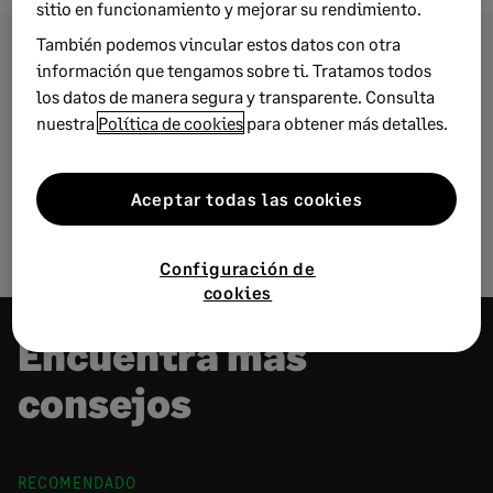
sitio en funcionamiento y mejorar su rendimiento.
También podemos vincular estos datos con otra
información que tengamos sobre ti. Tratamos todos
Encuentra más artículos
los datos de manera segura y transparente. Consulta
sobre estas temáticas
nuestra
Política de cookies
para obtener más detalles.
Aceptar todas las cookies
Autónomos
Tecnología
Configuración de
cookies
Encuentra más
consejos
RECOMENDADO