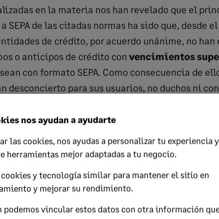
lizadas en la materia nos han revelado que el pri
 a SEPA de las citadas normas ha sido que, desde e
ntidades de crédito, por acuerdo unánime, no han
os o anticipos de crédito con
vencimientos super
sean con formato SEPA. Como consecuencia de ello
n desconcierto para sus usuarios, no duchos ni co
kies nos ayudan a ayudarte
también nos informan que, ante la incerteza de lo
ar las cookies, nos ayudas a personalizar tu experiencia y
ltas a diversos motores de búsqueda de internet, 
te herramientas mejor adaptadas a tu negocio.
rastrear qué es lo que se está
indagando acerca d
cookies y tecnología similar para mantener el sitio en
do interesante. Las palabras más buscadas han sido
amiento y mejorar su rendimiento.
dato, CORE, COR-1, B2B, SDD…
 podemos vincular estos datos con otra información qu