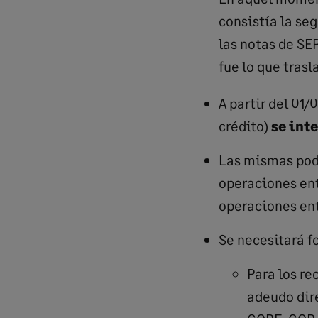
consistía la seg
las notas de SE
fue lo que trasl
A partir del 01/
crédito)
se int
Las mismas pod
operaciones en
operaciones en
Se necesitará f
Para los re
adeudo dir