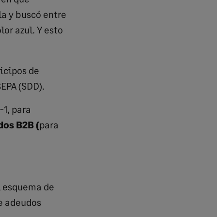
la y buscó entre
or azul. Y esto
ticipos de
EPA (SDD).
1, para
os B2B (
para
el esquema de
de adeudos