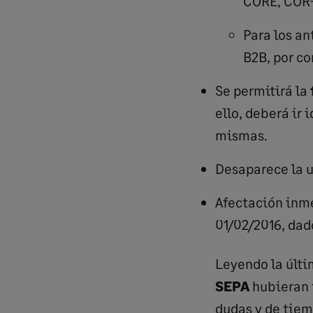
CORE, COR-
Para los an
B2B, por c
Se permitirá la
ello, deberá ir 
mismas.
Desaparece la ut
Afectación inme
01/02/2016, da
Leyendo la últi
SEPA
hubieran t
dudas y de tiem