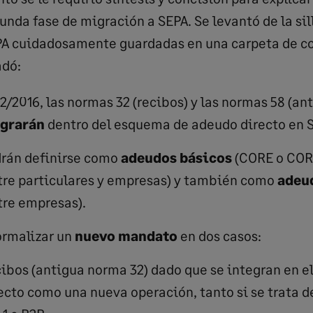
unda fase de migración a SEPA. Se levantó de la sil
PA cuidadosamente guardadas en una carpeta de col
adó:
02/2016, las normas 32 (recibos) y las normas 58 (an
egrarán
dentro del esquema de adeudo directo en S
rán definirse como
adeudos básicos
(CORE o COR-
tre particulares y empresas) y también como
adeud
tre empresas).
ormalizar un
nuevo mandato
en dos casos:
cibos (antigua norma 32) dado que se integran en 
ecto como una nueva operación, tanto si se trata 