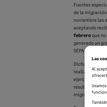
Fuentes especia
de la migración
noviembre las e
aceptando recib
febrero
que no 
generado un gra
SEPA.
Las coo
Dichas fuentes 
Al acept
realizado consu
ofrecer
ejercicio, para 
Usamos 
resultado ha si
funcion
migración, man
También