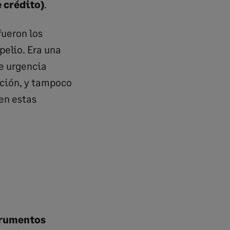
 crédito)
.
fueron los
pelio. Era una
de urgencia
ción, y tampoco
en estas
rumentos