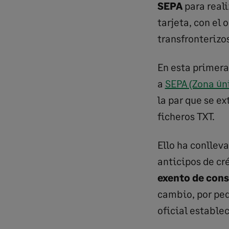
SEPA
para reali
tarjeta, con el 
transfronterizos
En esta primer
a
SEPA (Zona ún
la par que se e
ficheros TXT.
Ello ha conllev
anticipos de cr
exento de con
cambio, por peq
oficial establec