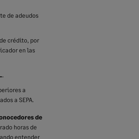
ate de adeudos
e crédito, por
icador en las
L
.
eriores a
ados a SEPA.
onocedores de
rado horas de
tando entender