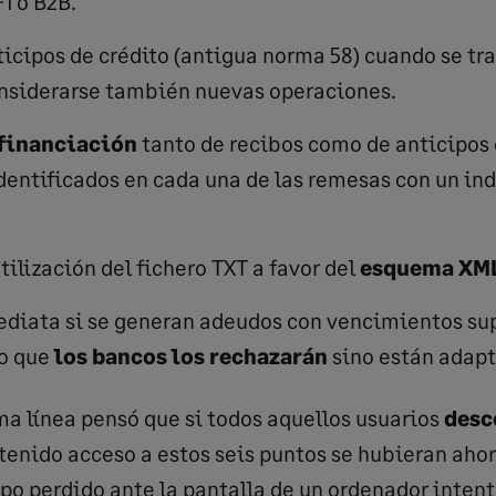
1 o B2B.
ticipos de crédito (antigua norma 58) cuando se tr
onsiderarse también nuevas operaciones.
financiación
tanto de recibos como de anticipos d
identificados en cada una de las remesas con un ind
ilización del fichero TXT a favor del
esquema XM
diata si se generan adeudos con vencimientos sup
do que
los bancos los rechazarán
sino están adapt
ma línea pensó que si todos aquellos usuarios
desc
enido acceso a estos seis puntos se hubieran ahor
po perdido ante la pantalla de un ordenador inten