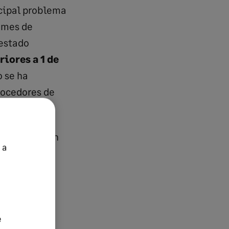
ncipal problema
l mes de
 estado
iores a 1 de
 se ha
nocedores de
s mismos, han
 a
a modo de
e SEPA
. El
: SEPA,
e