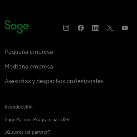
Instagram
Compartir
Compartir
Compartir
YouT
en
en
en
Facebook
LinkedIn
Twitter
Pequeña empresa
Mediana empresa
Asesorías y despachos profesionales
Introducción
Sage Partner Program para ISV
¿Quieres ser partner?