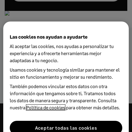
Las cookies nos ayudan a ayudarte
Al aceptar las cookies, nos ayudas a personalizar tu
Encuentra más artículos
experiencia y a ofrecerte herramientas mejor
sobre estas temáticas
adaptadas a tu negocio.
Usamos cookies y tecnología similar para mantener el
sitio en funcionamiento y mejorar su rendimiento.
Novedades legales
RGPD
También podemos vincular estos datos con otra
información que tengamos sobre ti. Tratamos todos
los datos de manera segura y transparente. Consulta
nuestra
Política de cookies
para obtener más detalles.
Encuentra más
Aceptar todas las cookies
consejos