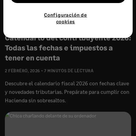
Configuración de
cookies
RECOMENDADO
Calendario del contribuyente 2026:
Todas las fechas e impuestos a
tener en cuenta
2 FEBRERO, 2026
7 MINUTOS DE LECTURA
Descubre el calendario fiscal 2026 con fechas clave
y novedades tributarias. Prepárate para cumplir con
Hacienda sin sobresaltos.