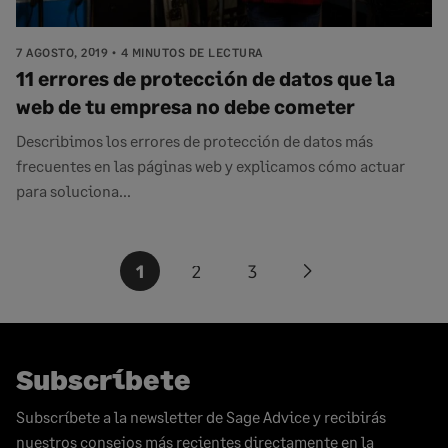
7 AGOSTO, 2019
4 MINUTOS DE LECTURA
11 errores de protección de datos que la
web de tu empresa no debe cometer
Describimos los errores de protección de datos más
frecuentes en las páginas web y explicamos cómo actuar
para soluciona...
Paginación
1
2
3
Next
de
page
entradas
Subscríbete
Subscríbete a la newsletter de Sage Advice y recibirás
nuestros consejos más recientes directamente en la