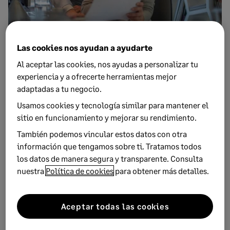
24 ABRIL, 2020
1 MINUTOS DE LECTURA
Las cookies nos ayudan a ayudarte
RGPD: ¿cómo ha afectado al sector
Al aceptar las cookies, nos ayudas a personalizar tu
hotelero?
experiencia y a ofrecerte herramientas mejor
En este post te contamos las claves que debes conocer para
adaptadas a tu negocio.
cumplir eficazmente con la ley RGPD si ofreces servicios de
Usamos cookies y tecnología similar para mantener el
h...
sitio en funcionamiento y mejorar su rendimiento.
También podemos vincular estos datos con otra
información que tengamos sobre ti. Tratamos todos
los datos de manera segura y transparente. Consulta
nuestra
Política de cookies
para obtener más detalles.
Aceptar todas las cookies