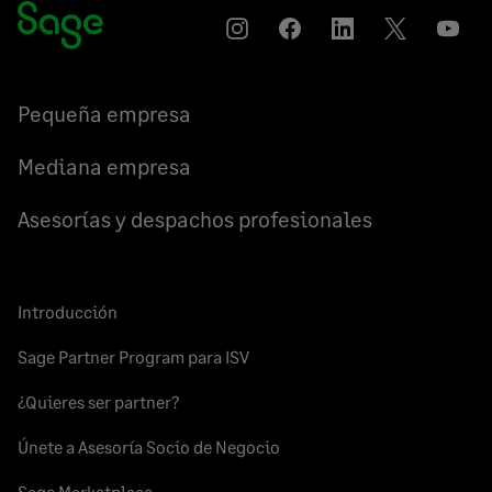
Instagram
Compartir
Compartir
Compartir
YouT
en
en
en
Facebook
LinkedIn
Twitter
Pequeña empresa
Mediana empresa
Asesorías y despachos profesionales
Introducción
Sage Partner Program para ISV
¿Quieres ser partner?
Únete a Asesoría Socio de Negocio
Sage Marketplace