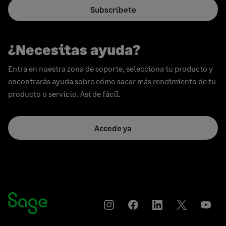
Subscríbete
¿Necesitas ayuda?
Entra en nuestra zona de soporte, selecciona tu producto y
encontrarás ayuda sobre cómo sacar más rendimiento de tu
producto o servicio. Así de fácil.
Accede ya
Instagram
Compartir
Compartir
Compartir
YouT
en
en
en