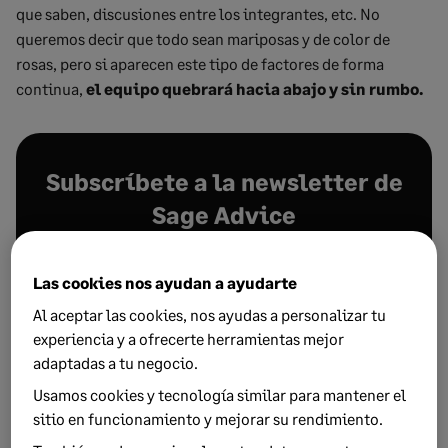
que saben, discusiones entre los integrantes, etc. No
queremos decir que todo sean mariposas y de color de
rosas, pero si aparecen este tipo de factores de forma
continua,
el equipo quebrará hacia abajo y sin rumbo.
Subscríbete a la newsletter de
Sage Advice
Recibe nuestros consejos más recientes
Las cookies nos ayudan a ayudarte
directamente en la bandeja de entrada de tu correo
electrónico.
Al aceptar las cookies, nos ayudas a personalizar tu
experiencia y a ofrecerte herramientas mejor
adaptadas a tu negocio.
Suscríbete
Usamos cookies y tecnología similar para mantener el
sitio en funcionamiento y mejorar su rendimiento.