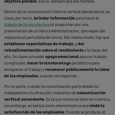
objetiva posible
. Eso sí, siempre que sea factible.
Dentro de la comunicación interna vertical descendente, es
clave, por tanto,
brindar información
para hacer el
trabajo de forma efectiva
(si preguntan por una
presentación de un libro a Administración, que sepan dar
respuesta al periodista de turno). Del mismo modo, hay que
establecer expectativas de trabajo
, y
dar
retroalimentación sobre el rendimiento
a lo largo del
año. Es clave conceder
apoyo emocional
para un trabajo
complicado,
hacer brainstormings
periódicos para
enriquecer el trabajo y
reconocer públicamente la labor
de los empleados
, cuando corresponda.
Por su parte, cuando la comunicación parte desde los
trabajadores a la dirección, hablamos de
comunicación
vertical ascendente
. Es la que menos se tiene en cuenta y,
sin embargo, es básica como «termómetro» que
mide la
satisfacción de los empleados
. Cuando se produce, el