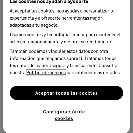
Las cookies nos ayudan a ayudarte
mencionaremos herramientas que te ayudarán a mejorar la
Al aceptar las cookies, nos ayudas a personalizar tu
comunicación interna en la empresa.
experiencia y a ofrecerte herramientas mejor
adaptadas a tu negocio.
Usamos cookies y tecnología similar para mantener el
sitio en funcionamiento y mejorar su rendimiento.
También podemos vincular estos datos con otra
Subscríbete a la newsletter de
información que tengamos sobre ti. Tratamos todos
Sage Advice
los datos de manera segura y transparente. Consulta
nuestra
Política de cookies
para obtener más detalles.
Recibe nuestros consejos más recientes
directamente en la bandeja de entrada de tu correo
electrónico.
Aceptar todas las cookies
Suscríbete
Configuración de
cookies