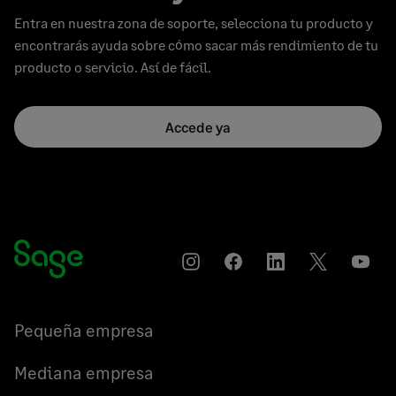
Entra en nuestra zona de soporte, selecciona tu producto y
encontrarás ayuda sobre cómo sacar más rendimiento de tu
producto o servicio. Así de fácil.
Accede ya
Instagram
Compartir
Compartir
Compartir
YouT
en
en
en
Facebook
LinkedIn
Twitter
Pequeña empresa
Mediana empresa