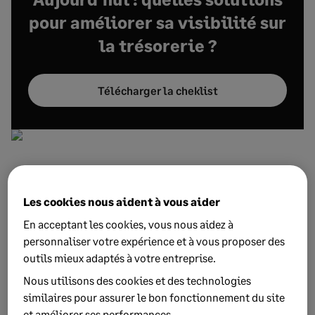
pour améliorer sa visibilité sur
la trésorerie ?
Télécharger la cheklist
Les cookies nous aident à vous aider
Inscrivez-vous à la e-
En acceptant les cookies, vous nous aidez à
personnaliser votre expérience et à vous proposer des
newsletter mensuelle
outils mieux adaptés à votre entreprise.
Nous utilisons des cookies et des technologies
Je m'abonne
similaires pour assurer le bon fonctionnement du site
et améliorer ses performances.