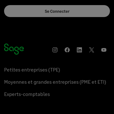
Se Connecter
Instagram
Partager
Partager
Partager
YouT
sur
sur
sur
Facebook
LinkedIn
Twitter
Petites entreprises (TPE)
Moyennes et grandes entreprises (PME et ETI)
Experts-comptables