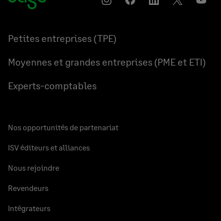
Instagram
Partager
Partager
Partager
YouT
sur
sur
sur
Facebook
LinkedIn
Twitter
Petites entreprises (TPE)
Moyennes et grandes entreprises (PME et ETI)
Experts-comptables
Nos opportunités de partenariat
ISV éditeurs et alliances
Nous rejoindre
Revendeurs
Intégrateurs