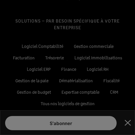
SOLUTIONS – PAR BESOIN SPÉCIFIQUE À VOTRE
ENTREPRISE
Logiciel Comptabilité
Gestion commerciale
Facturation
Trésorerie
Logiciel Immobilisations
Logiciel ERP
Finance
Logiciel RH
Gestion de la paie
Dématérialisation
Fiscalité
Gestion de budget
Expertise comptable
CRM
Tous nos logiciels de gestion
S'abonner
Fer
© Sage Group plc 2026
Accessibilité
Informations légales