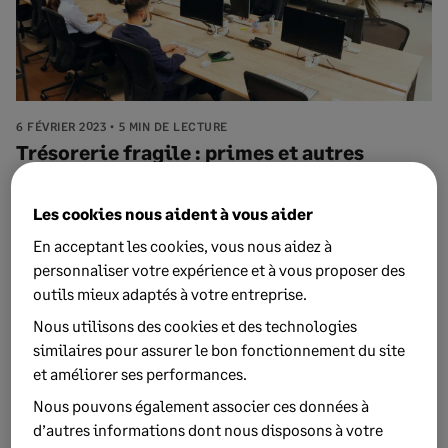
6 FÉVRIER 2023
5 MIN DE LECTURE
Trésorerie fragile : primes et autres
alternatives à l’augmentation salariale
Les cookies nous aident à vous aider
Les primes est une alternative à l’augmentation de salaire
lorsque la trésorerie est fragilisée. Tour d’horizon de
En acceptant les cookies, vous nous aidez à
dispo...
personnaliser votre expérience et à vous proposer des
outils mieux adaptés à votre entreprise.
Nous utilisons des cookies et des technologies
similaires pour assurer le bon fonctionnement du site
et améliorer ses performances.
Nous pouvons également associer ces données à
d’autres informations dont nous disposons à votre