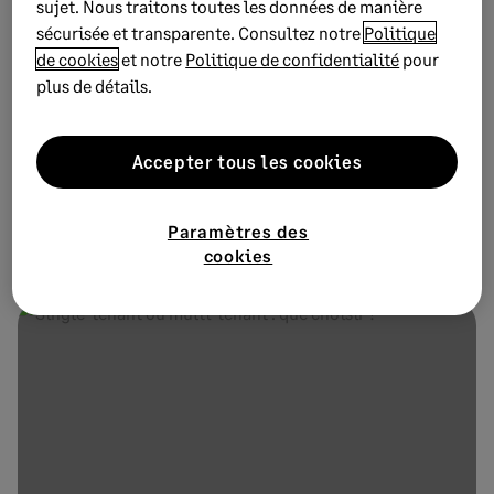
sujet. Nous traitons toutes les données de manière
sécurisée et transparente. Consultez notre
Politique
de cookies
et notre
Politique de confidentialité
pour
plus de détails.
6 AVRIL 2022
1 MIN DE LECTURE
22 idées pour libérer l’énergie des
Accepter tous les cookies
entreprises
c’est à travers les engagements des entreprises que se
Paramètres des
décarbone l’économie et que se construit une société plus
cookies
inclusi...