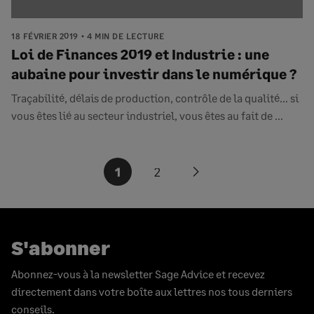
18 FÉVRIER 2019
4 MIN DE LECTURE
Loi de Finances 2019 et Industrie : une
aubaine pour investir dans le numérique ?
Traçabilité, délais de production, contrôle de la qualité… si
vous êtes lié au secteur industriel, vous êtes au fait de ...
Pagination
1
2
Next
des
page
publications
S'abonner
Abonnez-vous à la newsletter Sage Advice et recevez
directement dans votre boîte aux lettres nos tous derniers
conseils.