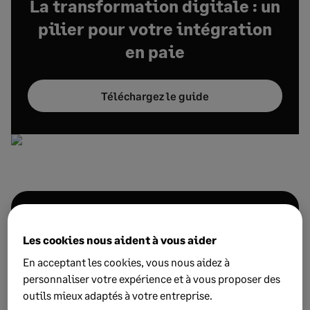
La transformation digitale : un
pilier pour votre intégration
en paie
Téléchargez le guide
Inscrivez-vous à la e-
Les cookies nous aident à vous aider
newsletter mensuelle
En acceptant les cookies, vous nous aidez à
personnaliser votre expérience et à vous proposer des
Je m'abonne
outils mieux adaptés à votre entreprise.