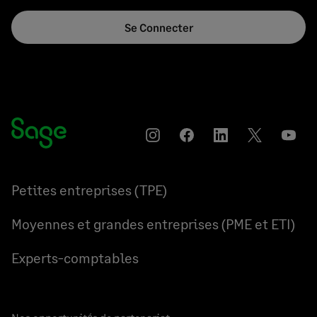
Se Connecter
Instagram
Partager
Partager
Partager
YouT
sur
sur
sur
Facebook
LinkedIn
Twitter
Petites entreprises (TPE)
Moyennes et grandes entreprises (PME et ETI)
Experts-comptables