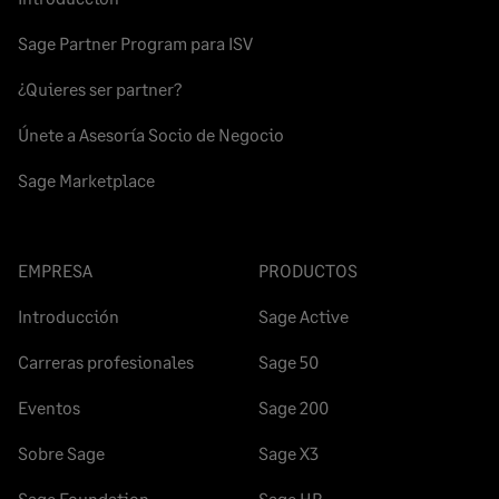
Sage Partner Program para ISV
¿Quieres ser partner?
Únete a Asesoría Socio de Negocio
Sage Marketplace
EMPRESA
PRODUCTOS
Introducción
Sage Active
Carreras profesionales
Sage 50
Eventos
Sage 200
Sobre Sage
Sage X3
Sage Foundation
Sage HR