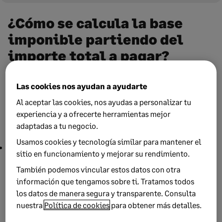
¿Cómo se calcula la base
imponible partiendo del
importe total a pagar?
Puede que en determinados casos sepas el importe total a
Las cookies nos ayudan a ayudarte
pagar y quieras calcular la base imponible. Para ello solo
Al aceptar las cookies, nos ayudas a personalizar tu
necesitas conocer el
tipo de IVA aplicable
.
experiencia y a ofrecerte herramientas mejor
adaptadas a tu negocio.
Fórmula para su cálculo:
Usamos cookies y tecnología similar para mantener el
Base imponible = Importe total de la factura / (1 + tipo de IVA
sitio en funcionamiento y mejorar su rendimiento.
en decimal)
También podemos vincular estos datos con otra
Ejemplo:
Si el importe total de una factura es de 121 euros y
información que tengamos sobre ti. Tratamos todos
el IVA es del 21%, la base imponible se calcularía de la
los datos de manera segura y transparente. Consulta
siguiente manera:
nuestra
Política de cookies
para obtener más detalles.