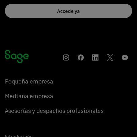
Accede ya
Instagram
Compartir
Compartir
Compartir
YouT
en
en
en
Facebook
LinkedIn
Twitter
Pequeña empresa
Mediana empresa
Asesorías y despachos profesionales
Introducción