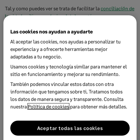
Tal y como puedes ver se trata de facilitar la
conciliación de
la vida familiar y profesional de los autónomos y
autónomas
que sean padres, para evitar que exista una
Las cookies nos ayudan a ayudarte
desigualdad respecto a los trabajadores por cuenta ajena.
Al aceptar las cookies, nos ayudas a personalizar tu
experiencia y a ofrecerte herramientas mejor
adaptadas a tu negocio.
La guía de cambios fiscales y
Usamos cookies y tecnología similar para mantener el
legales para autónomos 2018
sitio en funcionamiento y mejorar su rendimiento.
También podemos vincular estos datos con otra
Descubre cuáles son los principales cambios para los
información que tengamos sobre ti. Tratamos todos
autónomos en 2018.
los datos de manera segura y transparente. Consulta
nuestra
Política de cookies
para obtener más detalles.
Descarga gratuita
Aceptar todas las cookies