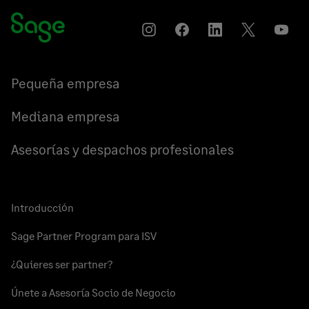
Instagram
Compartir
Compartir
Compartir
YouT
en
en
en
Facebook
LinkedIn
Twitter
Pequeña empresa
Mediana empresa
Asesorías y despachos profesionales
Introducción
Sage Partner Program para ISV
¿Quieres ser partner?
Únete a Asesoría Socio de Negocio