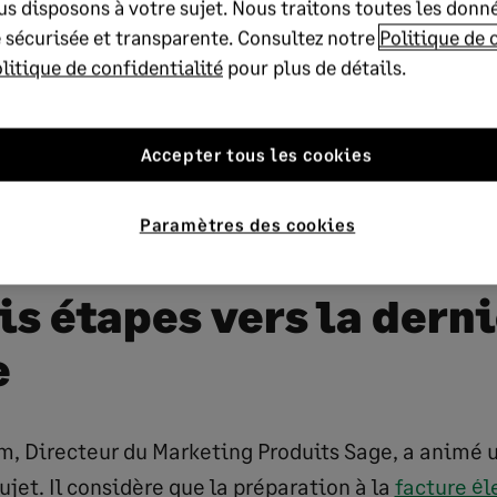
s disposons à votre sujet. Nous traitons toutes les donn
 sécurisée et transparente. Consultez notre
Politique de 
P
litique de confidentialité
pour plus de détails.
l
a
Accepter tous les cookies
y
Paramètres des cookies
V
i
is étapes vers la dern
d
e
e
o
, Directeur du Marketing Produits Sage, a animé u
ujet. Il considère que la préparation à la
facture él