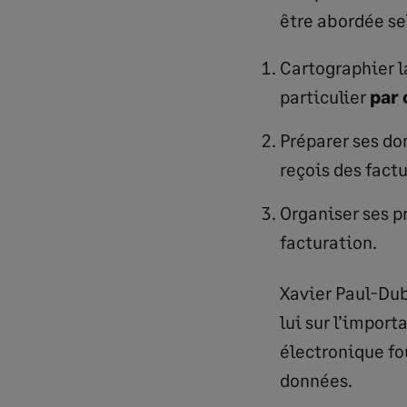
être abordée sel
Cartographier l
particulier
par 
Préparer ses do
reçois des factu
Organiser ses pr
facturation.
Xavier Paul-Dub
lui sur l’import
électronique fou
données.