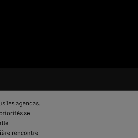
ous les agendas.
riorités se
elle
ière rencontre