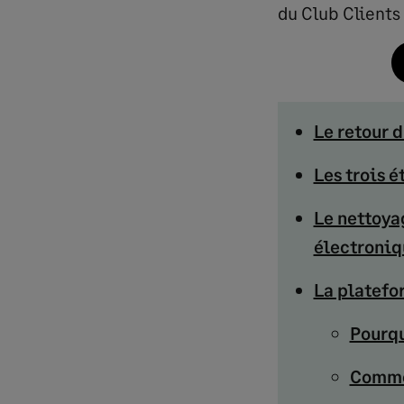
du Club Clients
Le retour 
Les trois 
Le nettoya
électroniq
La platefo
Pourqu
Commen