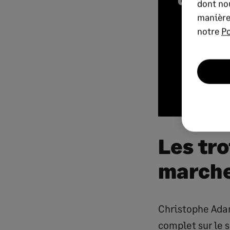
dont nou
manière
notre
Po
Les tro
march
Christophe Adam
complet sur le s