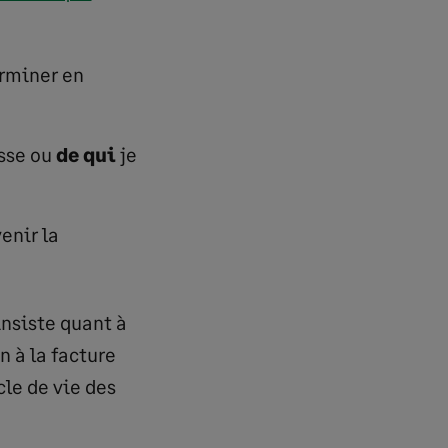
erminer en
sse ou
de qui
je
venir la
 insiste quant à
n à la facture
cle de vie des