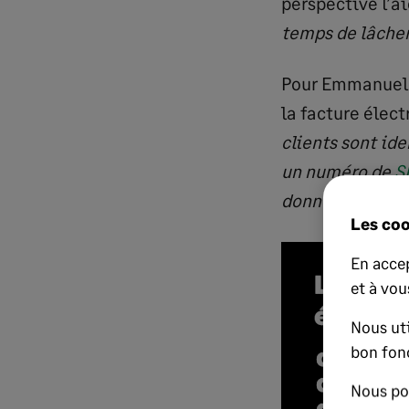
perspective l’ai
temps de lâcher 
Pour Emmanuel G
la facture élect
clients sont ide
un numéro de
S
donnée
! »
Les coo
En accep
et à vou
Nous uti
bon fon
Nous po