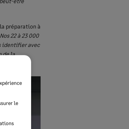
 peut-être
la préparation à
Nos 22 à 23 000
 identifier avec
 de la
expérience
surer le
ations