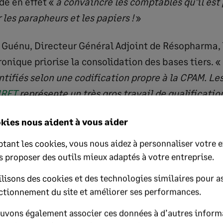
de en effet «
à convaincre les comptables qu’il est
les parapheurs et les papiers !
»
uénu, Directeur Général Adjoint de Résopharma, 
ronique priorise la consolidation des bases tiers. «
ntifiés selon une codification propre à la CPAM. Les
IRET
représente un très gros travail de qualification
kies nous aident à vous aider
tant les cookies, vous nous aidez à personnaliser votre 
s proposer des outils mieux adaptés à votre entreprise.
lisons des cookies et des technologies similaires pour as
ctionnement du site et améliorer ses performances.
uvons également associer ces données à d’autres inform