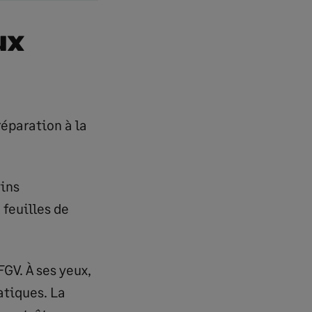
ux
réparation à la
vins
 feuilles de
FGV. À ses yeux,
tiques. La