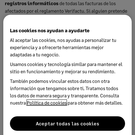
registros informáticos
de todas las facturas de los
afectados por el reglamento Verifactu. Si alguien pretende
manipular sus sistemas, sería uno de los elementos que le
delatarían. De hecho, una de las informaciones que deberá
Las cookies nos ayudan a ayudarte
incluir cada registro son los primeros 64 caracteres del
Al aceptar las cookies, nos ayudas a personalizar tu
hash del registro anterior. Si alteras algo irregularmente, ya
experiencia y a ofrecerte herramientas mejor
no casarán los datos.
adaptadas a tu negocio.
¿Se prevé que Verifactu
Usamos cookies y tecnología similar para mantener el
sitio en funcionamiento y mejorar su rendimiento.
traiga nuevos cambios a la
También podemos vincular estos datos con otra
fiscalidad empresarial?
información que tengamos sobre ti. Tratamos todos
los datos de manera segura y transparente. Consulta
En principio, servirá para
afinar cada vez más los planes
nuestra
Política de cookies
para obtener más detalles.
de control tributario
de pymes y autónomos. Además,
también surtirá a Hacienda de una información más
detallada. Eso servirá tanto para mejorar los servicios de
Aceptar todas las cookies
asistencia como para poder diseñar nuevas reformas.