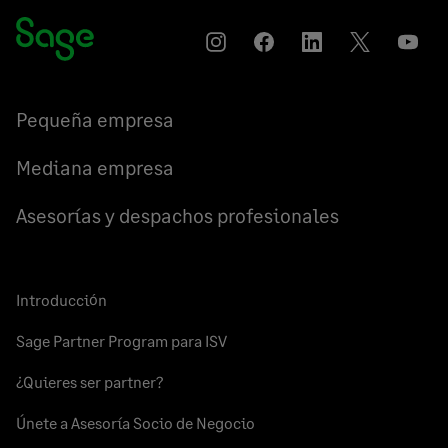
Instagram
Compartir
Compartir
Compartir
YouT
en
en
en
Facebook
LinkedIn
Twitter
Pequeña empresa
Mediana empresa
Asesorías y despachos profesionales
Introducción
Sage Partner Program para ISV
¿Quieres ser partner?
Únete a Asesoría Socio de Negocio