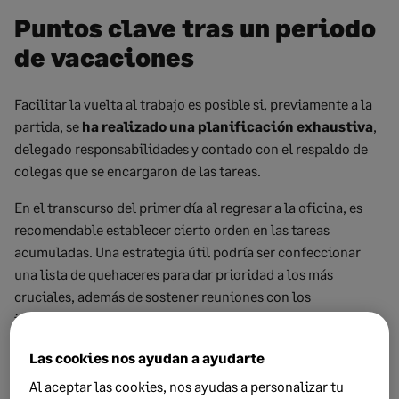
Puntos clave tras un periodo
de vacaciones
Facilitar la vuelta al trabajo es posible si, previamente a la
partida, se
ha realizado una planificación exhaustiva
,
delegado responsabilidades y contado con el respaldo de
colegas que se encargaron de las tareas.
En el transcurso del primer día al regresar a la oficina, es
recomendable establecer cierto orden en las tareas
acumuladas. Una estrategia útil podría ser confeccionar
una lista de quehaceres para dar prioridad a los más
cruciales, además de sostener reuniones con los
integrantes del equipo para una puesta al día.
En definitiva, el regreso al trabajo tras las vacaciones
Las cookies nos ayudan a ayudarte
puede ser una oportunidad para reevaluar y mejorar
Al aceptar las cookies, nos ayudas a personalizar tu