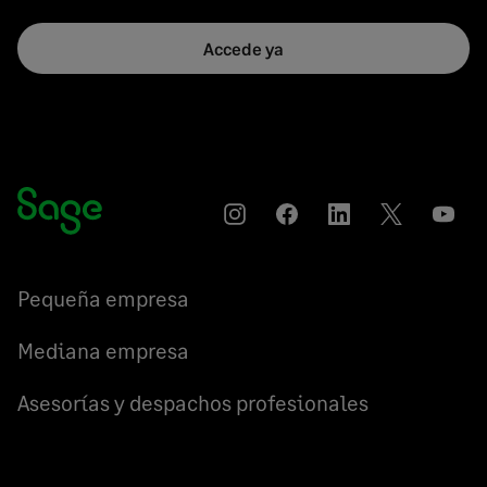
Accede ya
Instagram
Compartir
Compartir
Compartir
YouT
en
en
en
Facebook
LinkedIn
Twitter
Pequeña empresa
Mediana empresa
Asesorías y despachos profesionales