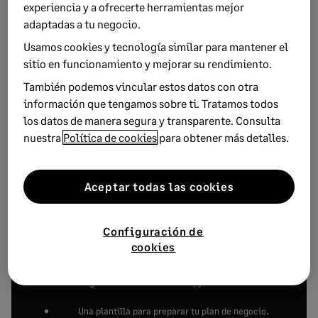
nuestra vida laboral.
Adoptar un enfoque progresivo,
experiencia y a ofrecerte herramientas mejor
aprovechar las ventajas del teletrabajo y la digitalización,
adaptadas a tu negocio.
fomentar la innovación, cuidar la salud de los empleados,
Usamos cookies y tecnología similar para mantener el
captar talento y preparar los presupuestos para el próximo
sitio en funcionamiento y mejorar su rendimiento.
año son estrategias clave para una reincorporación exitosa.
También podemos vincular estos datos con otra
Con estos propósitos, podemos
afrontar el nuevo curso
información que tengamos sobre ti. Tratamos todos
laboral con energía
renovada y una actitud positiva.
los datos de manera segura y transparente. Consulta
Nota del editor: Este artículo fue publicado en con
nuestra
Política de cookies
para obtener más detalles.
anterioridad y actualizado a 2024 por su relevancia.
Aceptar todas las cookies
Kit de supervivencia
Configuración de
cookies
¿QUÉ INCLUYE?
Una guía con los retos de una pyme en sus inicios.
.
Una plantilla para preparar tu plan de negocio