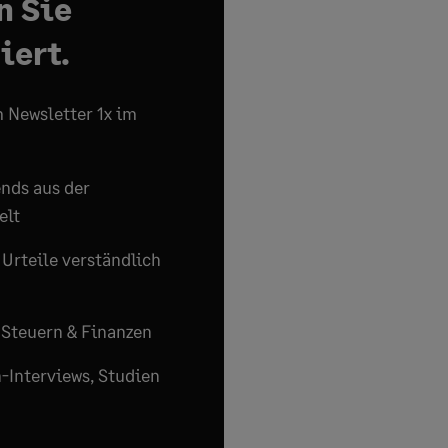
n Sie
iert.
 Newsletter 1x im
nds aus der
elt
 Urteile verständlich
 Steuern & Finanzen
-Interviews, Studien