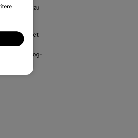
itere
en ebenso dazu
Backup
.
ung betrachtet
n
 gibt der Blog-
chichte der