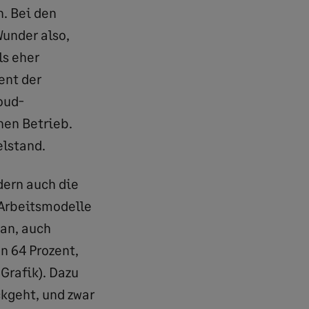
. Bei den
Wunder also,
ls eher
ent der
oud-
nen Betrieb.
elstand.
dern auch die
 Arbeitsmodelle
 an, auch
n 64 Prozent,
Grafik). Dazu
ckgeht, und zwar