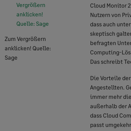
Cloud Monitor 
Nutzern von Pri
dass auch unter
skeptisch galte
Zum Vergrößern
befragten Unte
anklicken! Quelle:
Computing-Lösun
Sage
Das schreibt Te
Die Vorteile de
Angestellten. G
immer mehr die 
außerhalb der Ar
dass Cloud Comp
passt umgekehrt