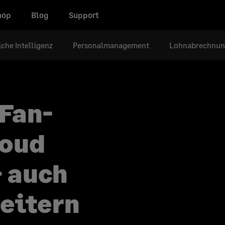
hop
Blog
Support
iche Intelligenz
Personalmanagement
Lohnabrechnu
 Fan-
loud
– auch
eitern