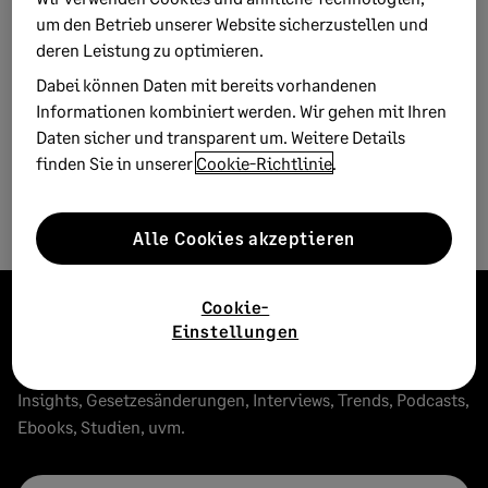
um den Betrieb unserer Website sicherzustellen und
deren Leistung zu optimieren.
Dabei können Daten mit bereits vorhandenen
Informationen kombiniert werden. Wir gehen mit Ihren
Daten sicher und transparent um. Weitere Details
finden Sie in unserer
Cookie-Richtlinie
.
Alle Cookies akzeptieren
Cookie-
Bleiben Sie informiert!
Einstellungen
Freuen Sie sich 1x im Monat auf Ihre Experten. Aktuelle
Insights, Gesetzesänderungen, Interviews, Trends, Podcasts,
Ebooks, Studien, uvm.