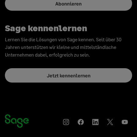
Abonnieren
Sage kennenlernen
Lernen Sie die Lösungen von Sage kennen. Seit über 30
Jahren unterstützen wir kleine und mittelständische
Unternehmen dabei, erfolgreich zu sein.
Jetzt kennenlernen
Instagram
Auf
Auf
Auf
YouT
Facebook
LinkedIn
Twitter