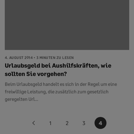
4. AUGUST 2014
3 MINUTEN ZU LESEN
Urlaubsgeld bei Aushilfskräften, wie
sollten Sie vorgehen?
Beim Urlaubsgeld handelt es sich in der Regel um eine
freiwillige Leistung, die zusätzlich zum gesetzlich
geregelten Url...
Seitennummerierung
1
2
3
4
Previous
der