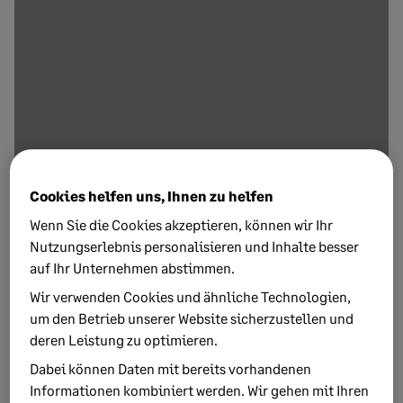
Cookies helfen uns, Ihnen zu helfen
1. OKTOBER 2014
1 MINUTEN ZU LESEN
Wenn Sie die Cookies akzeptieren, können wir Ihr
Nichts tun wird teuer! Alle Infos zum
Nutzungserlebnis personalisieren und Inhalte besser
Thema Mindestlohn 2015
auf Ihr Unternehmen abstimmen.
Der Mindestlohn ist derzeit ein großes Thema bei
Wir verwenden Cookies und ähnliche Technologien,
Personalverantwortlichen. Autor ist dieses Mal
um den Betrieb unserer Website sicherzustellen und
Rechtsanwalt Dr. Schlegel.
deren Leistung zu optimieren.
Dabei können Daten mit bereits vorhandenen
Informationen kombiniert werden. Wir gehen mit Ihren