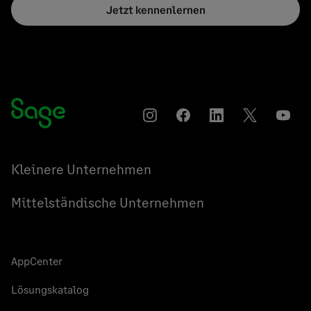
Jetzt kennenlernen
Instagram
Auf
Auf
Auf
YouT
Facebook
LinkedIn
Twitter
teilen
teilen
teilen
Kleinere Unternehmen
Mittelständische Unternehmen
AppCenter
Lösungskatalog