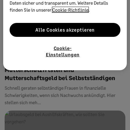
Daten sicher und transparent um. Weitere Details
finden Sie in unserer
Cookie-Richtlinie
.
Alle Cookies akzeptieren
Cookie-
Einstellungen
17. SEPTEMBER 2014
3 MINUTEN ZU LESEN
Mutterschutzfristen und
Mutterschaftsgeld bei Selbstständigen
Schnell geraten selbständige Frauen in finanzielle
Schwierigkeiten, wenn sich Nachwuchs ankündigt. Hier
stellen sich meh...