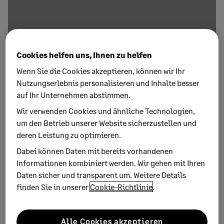
9. DEZEMBER 2020
9 MINUTEN ZU LESEN
Cookies helfen uns, Ihnen zu helfen
Unternehmensnachfolge-Geschichten: Die
Wenn Sie die Cookies akzeptieren, können wir Ihr
jungen Schachteln führen im Doppelpack
Nutzungserlebnis personalisieren und Inhalte besser
auf Ihr Unternehmen abstimmen.
Unternehmensnachfolge im Doppelpack: Maren Grondey
erzählt von der gemeinsamen Geschäftsführung mit ihrer
Wir verwenden Cookies und ähnliche Technologien,
Schwester und ...
um den Betrieb unserer Website sicherzustellen und
deren Leistung zu optimieren.
Dabei können Daten mit bereits vorhandenen
Informationen kombiniert werden. Wir gehen mit Ihren
Daten sicher und transparent um. Weitere Details
finden Sie in unserer
Cookie-Richtlinie
.
Alle Cookies akzeptieren