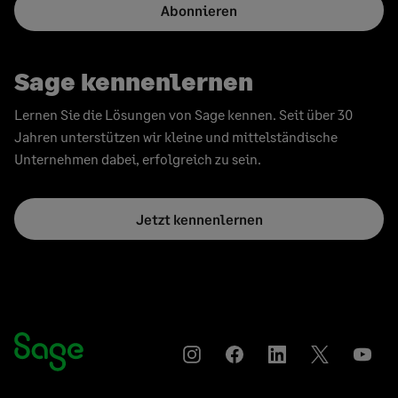
Abonnieren
Sage kennenlernen
Lernen Sie die Lösungen von Sage kennen. Seit über 30
Jahren unterstützen wir kleine und mittelständische
Unternehmen dabei, erfolgreich zu sein.
Jetzt kennenlernen
Instagram
Auf
Auf
Auf
YouT
Facebook
LinkedIn
Twitter