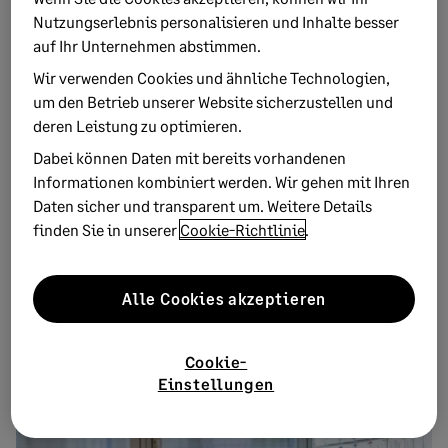
HR Analytics: Was sie umfasst und warum
Nutzungserlebnis personalisieren und Inhalte besser
sie wichtig ist
auf Ihr Unternehmen abstimmen.
Wir verwenden Cookies und ähnliche Technologien,
um den Betrieb unserer Website sicherzustellen und
deren Leistung zu optimieren.
Dabei können Daten mit bereits vorhandenen
Informationen kombiniert werden. Wir gehen mit Ihren
Daten sicher und transparent um. Weitere Details
finden Sie in unserer
Cookie-Richtlinie
.
Alle Cookies akzeptieren
21. OKTOBER 2025
5 MINUTEN ZU LESEN
Vertrauenskultur im Unternehmen
Cookie-
aufbauen – ohne Kontrollverlust
Einstellungen