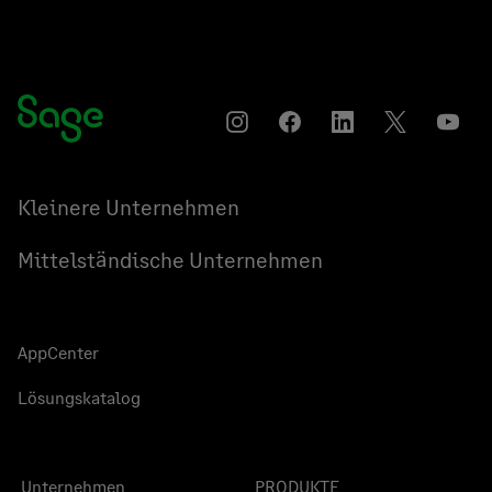
Instagram
Auf
Auf
Auf
YouT
Facebook
LinkedIn
Twitter
teilen
teilen
teilen
Kleinere Unternehmen
Mittelständische Unternehmen
AppCenter
Lösungskatalog
Unternehmen
PRODUKTE