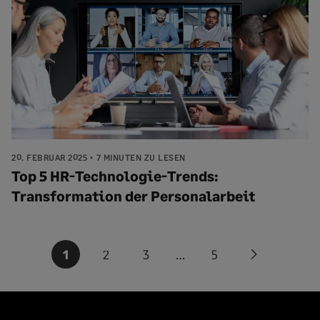
20. FEBRUAR 2025
7 MINUTEN ZU LESEN
Top 5 HR-Technologie-Trends:
Transformation der Personalarbeit
Seitennummerierung
1
2
3
…
5
Next
der
page
Beiträge