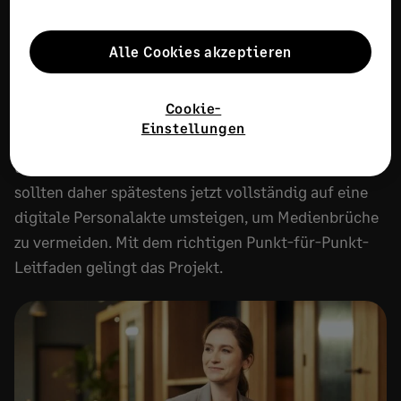
Papierakte ade: Der komplette
Migrationsleitfaden für die
Alle Cookies akzeptieren
digitale Personalakte
30. JULI 2026
17 MINUTEN ZU LESEN
Cookie-
Einstellungen
Ab dem 01.01.2027 wird die digitale Lohnabrechnung
und Sozialversicherung Pflicht. Unternehmen
sollten daher spätestens jetzt vollständig auf eine
digitale Personalakte umsteigen, um Medienbrüche
zu vermeiden. Mit dem richtigen Punkt-für-Punkt-
Leitfaden gelingt das Projekt.