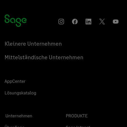
Instagram
Auf
Auf
Auf
YouT
Facebook
LinkedIn
Twitter
teilen
teilen
teilen
Kleinere Unternehmen
Mittelständische Unternehmen
AppCenter
Lösungskatalog
Unternehmen
PRODUKTE