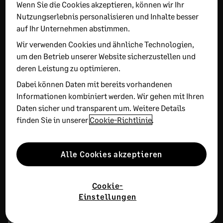
Wenn Sie die Cookies akzeptieren, können wir Ihr
EMPFOHLEN
Nutzungserlebnis personalisieren und Inhalte besser
auf Ihr Unternehmen abstimmen.
E-Rechnung Pflicht 2027: Take-
Wir verwenden Cookies und ähnliche Technologien,
aways vom E-Rechnungsgipfel 2026
um den Betrieb unserer Website sicherzustellen und
deren Leistung zu optimieren.
14. JULI 2026
8 MINUTEN ZU LESEN
Dabei können Daten mit bereits vorhandenen
Ab Januar 2027 müssen Unternehmen mit mehr als
Informationen kombiniert werden. Wir gehen mit Ihren
800.000 Euro Vorjahresumsatz E-Rechnungen
Daten sicher und transparent um. Weitere Details
ausstellen, ab 2028 gilt die Pflicht für alle B2B-
finden Sie in unserer
Cookie-Richtlinie
.
Unternehmen. Sage-Expertin Sabine Preußer war
beim E-Rechnungsgipfel 2026 und fasst die
Alle Cookies akzeptieren
wichtigsten Erkenntnisse zusammen: Fristen,
Bußgelder, Peppol und das ViDA-Meldesystem.
Cookie-
Einstellungen