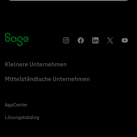
Instagram
Auf
Auf
Auf
YouT
Facebook
LinkedIn
Twitter
teilen
teilen
teilen
Kleinere Unternehmen
Mittelständische Unternehmen
AppCenter
Lösungskatalog