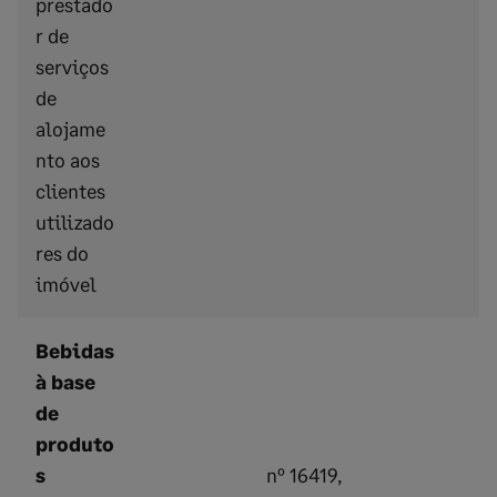
prestado
r de
serviços
de
alojame
nto aos
clientes
utilizado
res do
imóvel
Bebidas
à base
de
produto
s
nº 16419,