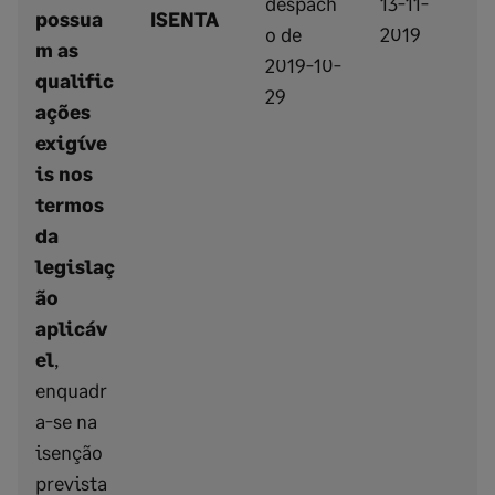
despach
13-11-
possua
ISENTA
o de
2019
m as
2019-10-
qualific
29
ações
exigíve
is nos
termos
da
legislaç
ão
aplicáv
el
,
enquadr
a-se na
isenção
prevista