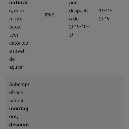
naturai
por
s
, com
despach
13-11-
23%
muito
o de
2019
baixo
2019-10-
teor
30
calórico
e nível
de
açúcar
Subempr
eitada
para
a
montag
em,
desmon