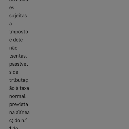
es
sujeitas
a
imposto
e dele
não
isentas,
passívei
s de
tributaç
ão à taxa
normal
prevista
na alínea
c) do n.º
1 do