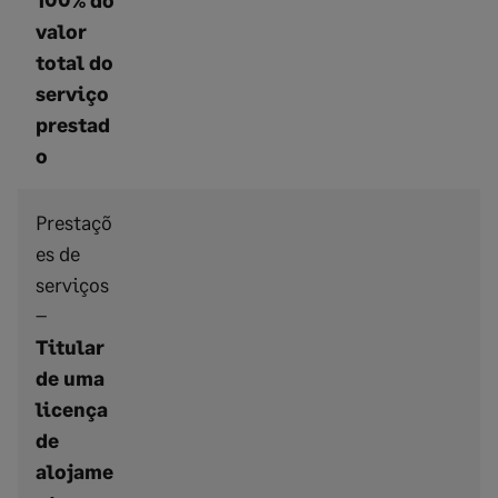
100% do
valor
total do
serviço
prestad
o
Prestaçõ
es de
serviços
–
Titular
de uma
licença
de
alojame