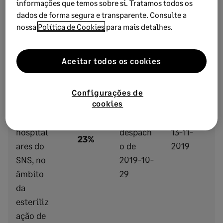
informações que temos sobre si. Tratamos todos os
dados de forma segura e transparente. Consulte a
Prestaçõ
nossa
Política de Cookies
para mais detalhes.
es de
serviços,
Aceitar todos os cookies
efetuada
s a
outras
Configurações de
instituiç
cookies
nº 15706,
ões
por
hospital
despach
13-11-
23%
ares do
o de
2019
SNS, no
2019-10-
âmbito
29
da
esteriliz
ação de