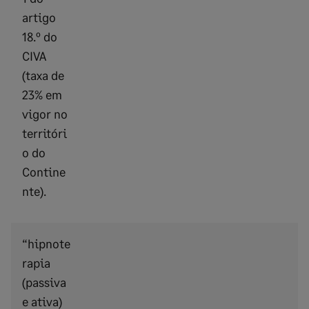
artigo
18.º do
CIVA
(taxa de
23% em
vigor no
territóri
o do
Contine
nte).
“hipnote
rapia
(passiva
e ativa)