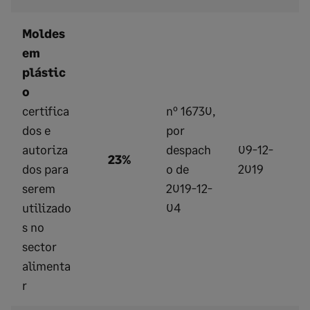
Moldes
em
plástic
o
certifica
nº 16730,
dos e
por
autoriza
despach
09-12-
23%
dos para
o de
2019
serem
2019-12-
utilizado
04
s no
sector
alimenta
r