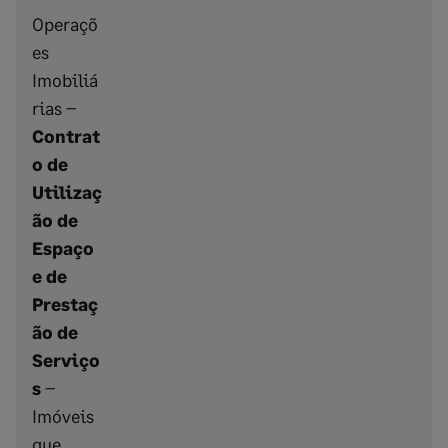
Operaçõ
es
Imobiliá
rias –
Contrat
o de
Utilizaç
ão de
Espaço
e de
Prestaç
ão de
Serviço
s
–
Imóveis
que