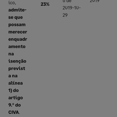
o de
2019
ico,
23%
2019-10-
admite-
29
se que
possam
merecer
enquadr
amento
na
isenção
previst
a na
alínea
1) do
artigo
9.º do
CIVA
.