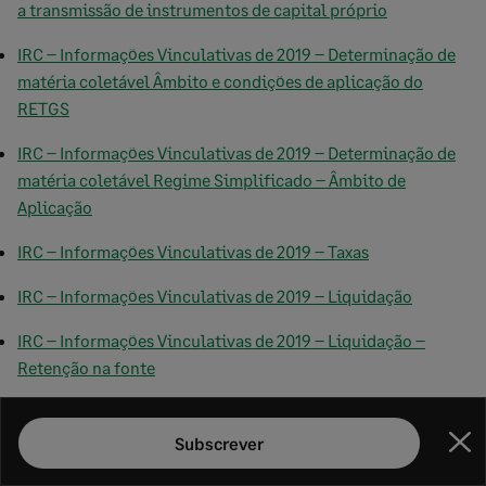
a transmissão de instrumentos de capital próprio
IRC – Informações Vinculativas de 2019 – Determinação de
matéria coletável Âmbito e condições de aplicação do
RETGS
IRC – Informações Vinculativas de 2019 – Determinação de
matéria coletável Regime Simplificado – Âmbito de
Aplicação
IRC – Informações Vinculativas de 2019 – Taxas
IRC – Informações Vinculativas de 2019 – Liquidação
IRC – Informações Vinculativas de 2019 – Liquidação –
Retenção na fonte
IRC – Informações Vinculativas de 2019 – Pagamento
Subscrever
Fec
IRC – Informações Vinculativas de 2019 – Obrigações
Acessórias e Fiscalização