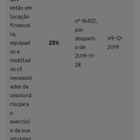
estão em
locação
nº 16432,
financei
por
ra,
despach
09-12-
equipad
23%
o de
2019
os e
2019-11-
mobilad
28
os cf.
necessid
ades da
cessioná
ria para
o
exercíci
o da sua
atividad