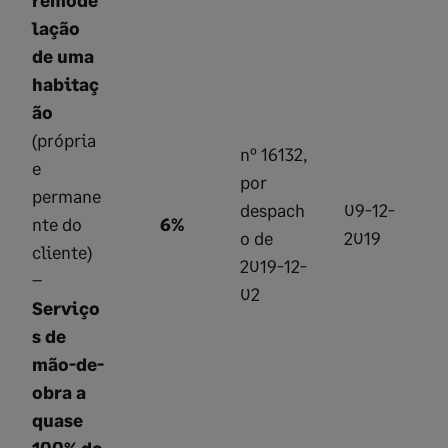
remode
lação
de uma
habitaç
ão
(própria
nº 16132,
e
por
permane
despach
09-12-
nte do
6%
o de
2019
cliente)
2019-12-
–
02
Serviço
s de
mão-de-
obra a
quase