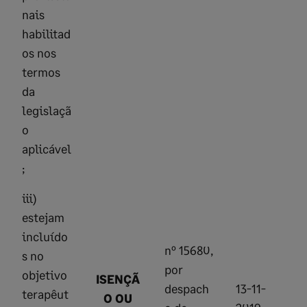
nais
habilitad
os nos
termos
da
legislaçã
o
aplicável
;
iii)
estejam
incluído
nº 15680,
s no
por
objetivo
ISENÇÃ
despach
13-11-
terapêut
O OU