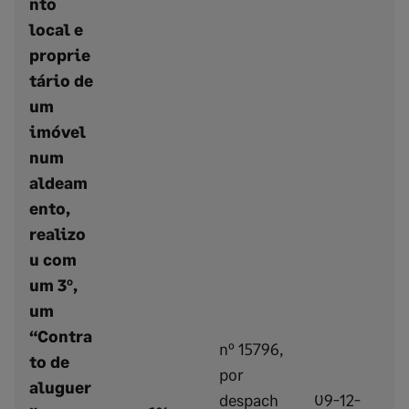
nto
local e
proprie
tário de
um
imóvel
num
aldeam
ento,
realizo
u com
um 3º,
um
“Contra
nº 15796,
to de
por
aluguer
despach
09-12-