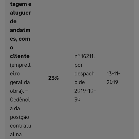
tagem e
aluguer
de
andaim
es, com
o
cliente
nº 16211,
(empreit
por
eiro
despach
13-11-
23%
geral da
o de
2019
obra). –
2019-10-
Cedênci
30
a da
posição
contratu
al na