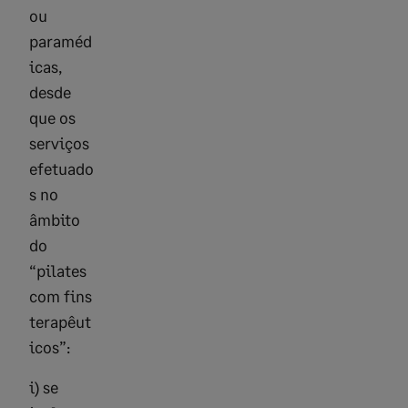
ou
paraméd
icas,
desde
que os
serviços
efetuado
s no
âmbito
do
“pilates
com fins
terapêut
icos”:
i) se