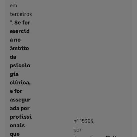
em
terceiros
”.
Se for
exercid
a no
âmbito
da
psicolo
gia
clínica,
e for
assegur
ada por
profissi
nº 15365,
onais
por
que