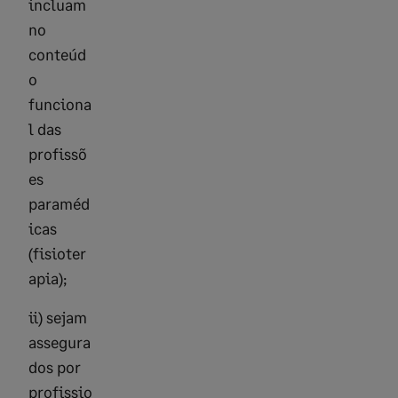
incluam
no
conteúd
o
funciona
l das
profissõ
es
paraméd
icas
(fisioter
apia);
ii) sejam
assegura
dos por
profissio