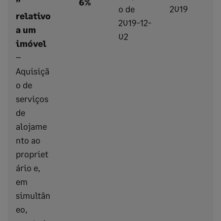
”
6%
o de
2019
relativo
2019-12-
a um
02
imóvel
–
Aquisiçã
o de
serviços
de
alojame
nto ao
propriet
ário e,
em
simultân
eo,