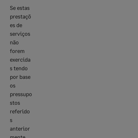
Se estas
prestaçõ
es de
serviços
não
forem
exercida
s tendo
por base
os
pressupo
stos
referido
s
anterior
mente,