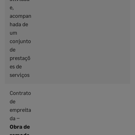
e,
acompan
hada de
um
conjunto
de
prestaçõ
es de
serviços
Contrato
de
empreita
da –
Obra de