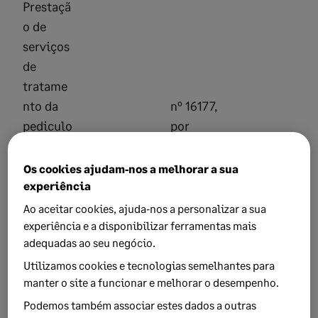
Prestaçã
o de
serviços
de
tratame
nto da
nº 16177,
pediculo
por
se do
despach
13-11-
23%
couro
o de
2019
Os cookies ajudam‑nos a melhorar a sua
cabelud
2019-10-
experiência
o
31
Ao aceitar cookies, ajuda‑nos a personalizar a sua
(elimina
experiência e a disponibilizar ferramentas mais
adequadas ao seu negócio.
ção de
piolhos
Utilizamos cookies e tecnologias semelhantes para
manter o site a funcionar e melhorar o desempenho.
e
lêndeas)
Podemos também associar estes dados a outras