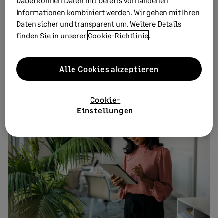
Dabei können Daten mit bereits vorhandenen
Informationen kombiniert werden. Wir gehen mit Ihren
Tipps zu Recht, Steuern & Finanzen
Daten sicher und transparent um. Weitere Details
Experten-Interviews, Studien u.v.m
finden Sie in unserer
Cookie-Richtlinie
.
Alle Cookies akzeptieren
Newsletter abonnieren
Cookie-
Einstellungen