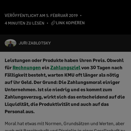
VERÖFFENTLICHT AM
5. FEBRUAR 2019
LINK KOPIEREN
4 MINUTEN ZU LESEN
JURI ZABLOTSKY
Leistungen oder Produkte haben ihren Preis. Obwohl
für
Rechnungen
ein
Zahlungsziel
von 30 Tagen nach
Fälligkeit besteht, warten KMU oft länger als nötig
auf ihr Geld. Der Grund: Die Zahlungsmoral einiger
Unternehmen. Ist sie niedrig und es kommt zum
Zahlungsverzug, wirkt sich das entscheidend auf die
Liquidität, die Produktivität und auch auf das
Personal aus.
Moral hat etwas mit Normen, Grundsätzen und Werten, aber
auch mit Bereitschaft und Disziplin in einer Gesellschaft zu