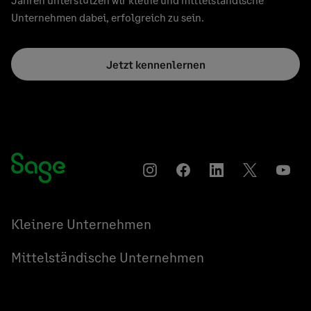
Unternehmen dabei, erfolgreich zu sein.
Jetzt kennenlernen
Instagram
Auf
Auf
Auf
YouT
Facebook
LinkedIn
Twitter
teilen
teilen
teilen
Kleinere Unternehmen
Mittelständische Unternehmen