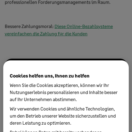
professionellen Forderungsmanagements im Raum.
Bessere Zahlungsmoral:
Diese Online-Bezahlsysteme
vereinfachen die Zahlung für die Kunden
2026: Alle neuen Gesetze
Cookies helfen uns, Ihnen zu helfen
immer im Blick
Wenn Sie die Cookies akzeptieren, können wir Ihr
Nutzungserlebnis personalisieren und Inhalte besser
Bleiben Sie informiert – mit unserem
auf Ihr Unternehmen abstimmen.
Newsletter
1x im Monat
Wir verwenden Cookies und ähnliche Technologien,
Neue Trends aus der Arbeitswelt
um den Betrieb unserer Website sicherzustellen und
deren Leistung zu optimieren.
Aktuelle Urteile verständlich erklärt