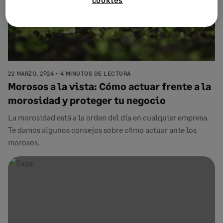
22 MARZO, 2024
4 MINUTOS DE LECTURA
Morosos a la vista: Cómo actuar frente a la
morosidad y proteger tu negocio
La morosidad está a la orden del día en cualquier empresa.
Te damos algunos consejos sobre cómo actuar ante los
morosos.