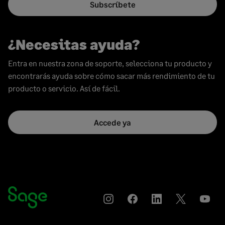
Subscríbete
¿Necesitas ayuda?
Entra en nuestra zona de soporte, selecciona tu producto y
encontrarás ayuda sobre cómo sacar más rendimiento de tu
producto o servicio. Así de fácil.
Accede ya
Instagram
Compartir
Compartir
Compartir
YouT
en
en
en