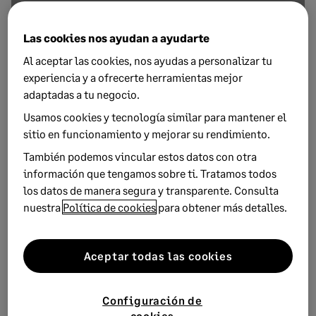
Las cookies nos ayudan a ayudarte
Al aceptar las cookies, nos ayudas a personalizar tu
experiencia y a ofrecerte herramientas mejor
adaptadas a tu negocio.
Usamos cookies y tecnología similar para mantener el
25 MARZO, 2024
1 MINUTOS DE LECTURA
sitio en funcionamiento y mejorar su rendimiento.
¿Por qué cada vez más empresas optan por
las criptomonedas como forma de pago?
También podemos vincular estos datos con otra
información que tengamos sobre ti. Tratamos todos
¿Sabías que muchas empresas ya utilizan las criptomonedas
los datos de manera segura y transparente. Consulta
como medio de pago? Te contamos cómo utilizarlas
nuestra
Política de cookies
para obtener más detalles.
correctamente...
Aceptar todas las cookies
Configuración de
cookies