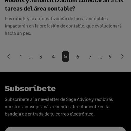
Robots y automatización: ¿Afectarán a las
tareas del área contable?
Los robots y la automatización de tareas contables
impactarán en la profesión de contable, que evolucionará
hacia un per...
Paginación
1
…
3
4
5
6
7
…
9
Previous
Nex
de
page
pag
entradas
Subscríbete
Subscríbete a la newsletter de Sage Advice y recibirás
nuestros consejos más recientes directamente en la
bandeja de entrada de tu correo electrónico.