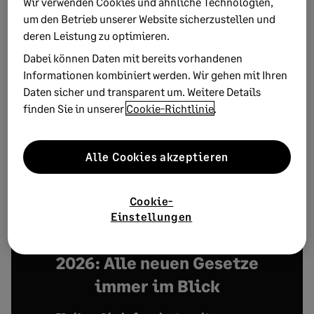
Wir verwenden Cookies und ähnliche Technologien,
Die geset
zliche Maßgabe
dient dazu,
dass
die
um den Betrieb unserer Website sicherzustellen und
Kassenführung
nachträglich und unerkannt gelöscht oder
deren Leistung zu optimieren.
verändert
wird
. Die
TSE
besteht aus einem
Dabei können Daten mit bereits vorhandenen
Sicherheitsmodul, einem Speichermedium und einer
Informationen kombiniert werden. Wir gehen mit Ihren
einheitlichen digitalen Schnittstelle.
Durch
ein
Daten sicher und transparent um. Weitere Details
manipulationssicheres Speichermedium wird eine
finden Sie in unserer
Cookie-Richtlinie
.
lüc
kenlose und fortlaufend nummerierte Aufzeichnung
garantiert.
Alle Cookies akzeptieren
Die verschärften
Regelungen helfen sowohl
Betriebsprüfer
n
der Finanzbehörde als auch
Unternehme
rn
dabei,
eine sichere und ordnungsgemäße Kasse
zu führen
.
Cookie-
Einstellungen
2026: Alle neuen Gesetze
immer im Blick