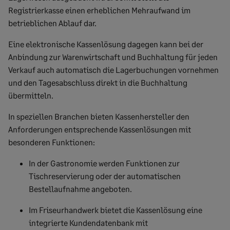
Registrierkasse einen
erhebliche
n
Mehraufwand im
betriebliche
n
Abl
a
uf
dar
.
Eine
elektronische Kassenlösung
dagegen
kann bei der
Anbindung zur Warenwirtschaft
und Buchhaltung
für
jede
n
Verkauf
auch
automatisch die Lagerbuchungen vornehmen
und
den Tagesabschluss
direkt in
die
Buchhaltung
übermitteln.
In speziellen Branchen
bieten Kassenhersteller den
Anforderung
en entsprechend
e
Kassenlösungen mit
besonderen Funktionen:
In der
Gastronomie
werden
Funktionen zur
Tischreservierung oder
der
automatische
n
Bestellaufnahme
angeboten.
Im
Friseur
handwerk bietet die Kassenlösung
eine
integrierte
Kundendatenbank
mit