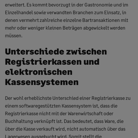
erweitert. Es kommt bevorzugt in der Gastronomie und im
Einzelhandel sowie verwandten Branchen zum Einsatz, in
denen vermehrt zahlreiche einzelne Bartransaktionen mit
mehr oder weniger kleinen Beträgen abgewickelt werden
müssen.
Unterschiede
zwischen
Registrierkassen und
elektronischen
Kassensystemen
Der wohl erheblichs
te Unterschied
einer
Registrierkasse
zu
einem softwaregestützten Kassensyste
m
ist, dass
die
Registrierkasse
nicht mit der Warenwirtschaft
oder
Buchhaltung
verknüpft ist
. Das bedeutet, dass
Ware
, die
über die Kasse verkauft wird, nicht automatisch über
das
Lager
wesen ausgebucht
wird.
Somit stellt die