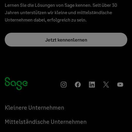
Lernen Sie die Lösungen von Sage kennen. Seit über 30
Jahren unterstützen wir kleine und mittelständische
Unternehmen dabei, erfolgreich zu sein.
Jetzt kennenlernen
Instagram
Auf
Auf
Auf
YouT
Facebook
LinkedIn
Twitter
teilen
teilen
teilen
Kleinere Unternehmen
Mittelständische Unternehmen