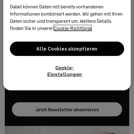
Interesse an weiteren Tipps &
Dabei können Daten mit bereits vorhandenen
Insights zum Thema
Informationen kombiniert werden. Wir gehen mit Ihren
Daten sicher und transparent um. Weitere Details
Unternehmensnachfolge?
finden Sie in unserer
Cookie-Richtlinie
.
…mit unserem Newsletter 1x im Monat
Alle Cookies akzeptieren
Neue Trends aus der Business Welt
Aktuelle Urteile verständlich erklärt
Cookie-
Einstellungen
Tipps zu Recht, Steuern & Finanzen
Experten-Interviews, Podcast, Studien u.v.m
Jetzt Newsletter abonnieren