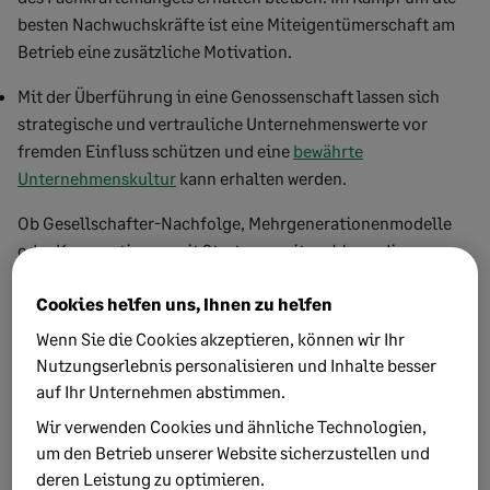
besten Nachwuchskräfte ist eine Miteigentümerschaft am
Betrieb eine zusätzliche Motivation.
Mit der Überführung in eine Genossenschaft lassen sich
strategische und vertrauliche Unternehmenswerte vor
fremden Einfluss schützen und eine
bewährte
Unternehmenskultur
kann erhalten werden.
Ob Gesellschafter-Nachfolge, Mehrgenerationenmodelle
oder Kooperationen mit Startups – eitere Wege, die
Unternehmensnachfolge anzugehen, finden Sie hier:
Cookies helfen uns, Ihnen zu helfen
https://www.sage.com/de-de/blog/welche-neuen-modelle-
der-unternehmensnachfolge-sind-im-trend-fy21/
Wenn Sie die Cookies akzeptieren, können wir Ihr
Nutzungserlebnis personalisieren und Inhalte besser
Alle Podcast Folgen finden sie auf 🎙️💚🎧
auf Ihr Unternehmen abstimmen.
#SageNachfolgeplaner
Wir verwenden Cookies und ähnliche Technologien,
um den Betrieb unserer Website sicherzustellen und
deren Leistung zu optimieren.