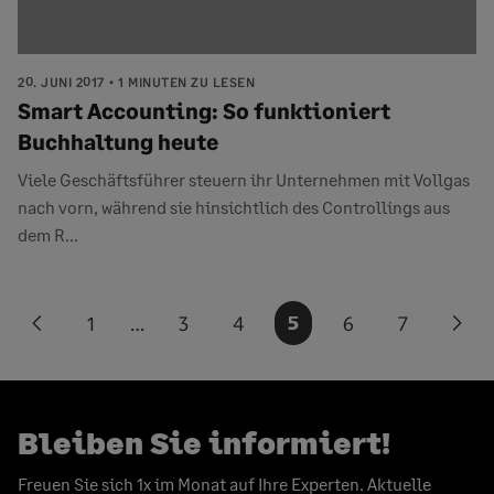
20. JUNI 2017
1 MINUTEN ZU LESEN
Smart Accounting: So funktioniert
Buchhaltung heute
Viele Geschäftsführer steuern ihr Unternehmen mit Vollgas
nach vorn, während sie hinsichtlich des Controllings aus
dem R...
Seitennummerierung
1
…
3
4
5
6
7
Previous
Nex
der
page
pag
Beiträge
Bleiben Sie informiert!
Freuen Sie sich 1x im Monat auf Ihre Experten. Aktuelle