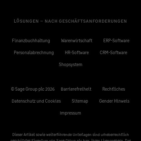
LÖSUNGEN – NACH GESCHÄFTSANFORDERUNGEN
Finanzbuchhaltung
Warenwirtschaft
ERP-Software
Personalabrechnung
HR-Software
CRM-Software
Shopsystem
© Sage Group plc 2026
Barrierefreiheit
Rechtliches
Datenschutz und Cookies
Sitemap
Gender Hinweis
Impressum
Dieser Artikel sowie weiterführende Unterlagen sind urheberrechtlich
geschütztes Eigentum von Sage Group plc bzw. ihren Lizenzgebern. Das