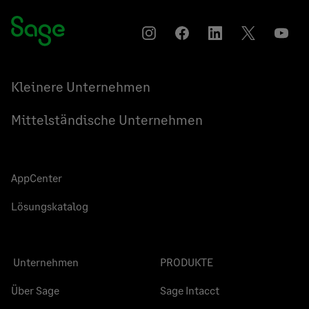
Instagram
Auf
Auf
Auf
YouT
Facebook
LinkedIn
Twitter
teilen
teilen
teilen
Kleinere Unternehmen
Mittelständische Unternehmen
AppCenter
Lösungskatalog
Unternehmen
PRODUKTE
Über Sage
Sage Intacct