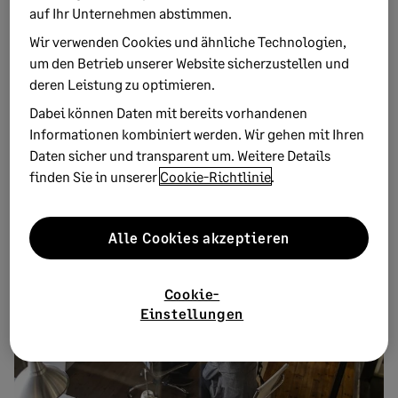
auf Ihr Unternehmen abstimmen.
Wir verwenden Cookies und ähnliche Technologien,
um den Betrieb unserer Website sicherzustellen und
10. APRIL 2018
1 MINUTEN ZU LESEN
deren Leistung zu optimieren.
Innovationen für den e-Commerce
Dabei können Daten mit bereits vorhandenen
Gehören Sie schon zu dem Teil im Online Handel, der sein
Informationen kombiniert werden. Wir gehen mit Ihren
gesamtes Business inkl. Buchhaltung, Steuern, Kunden- und
Daten sicher und transparent um. Weitere Details
Beste...
finden Sie in unserer
Cookie-Richtlinie
.
Alle Cookies akzeptieren
Cookie-
Einstellungen