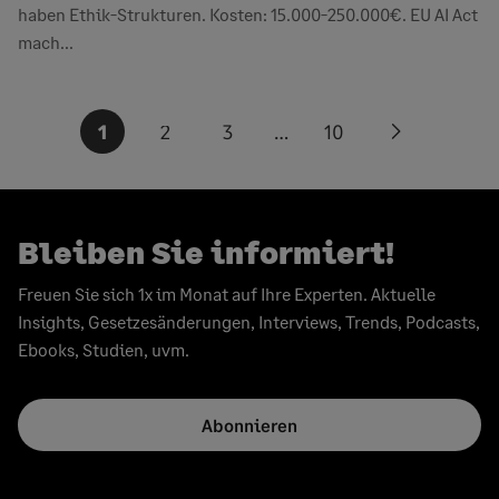
haben Ethik-Strukturen. Kosten: 15.000-250.000€. EU AI Act
mach...
Seitennummerierung
1
2
3
…
10
Next
der
page
Beiträge
Bleiben Sie informiert!
Freuen Sie sich 1x im Monat auf Ihre Experten. Aktuelle
Insights, Gesetzesänderungen, Interviews, Trends, Podcasts,
Ebooks, Studien, uvm.
Abonnieren