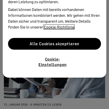
22. JANUAR 2026
9 MINUTEN ZU LESEN
deren Leistung zu optimieren.
Mitarbeiterhandbuch: Inhalt und
Dabei können Daten mit bereits vorhandenen
Erstellung
Informationen kombiniert werden. Wir gehen mit Ihren
Daten sicher und transparent um. Weitere Details
Erfahren Sie, wie Sie ein Mitarbeiterhandbuch erstellen, das
finden Sie in unserer
Cookie-Richtlinie
.
Compliance, Kultur und Klarheit fördert – mit Inhalten,
Bei...
Alle Cookies akzeptieren
Cookie-
Einstellungen
13. JANUAR 2026
6 MINUTEN ZU LESEN