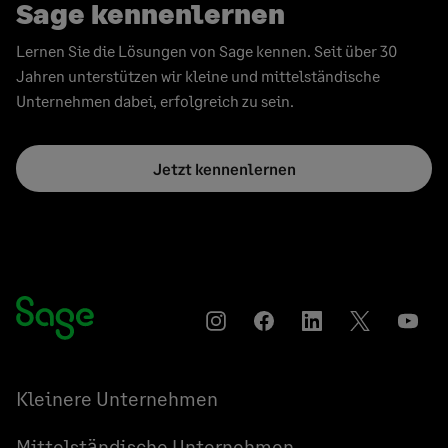
Sage kennenlernen
Lernen Sie die Lösungen von Sage kennen. Seit über 30
Jahren unterstützen wir kleine und mittelständische
Unternehmen dabei, erfolgreich zu sein.
Jetzt kennenlernen
Instagram
Auf
Auf
Auf
YouT
Facebook
LinkedIn
Twitter
teilen
teilen
teilen
Kleinere Unternehmen
Mittelständische Unternehmen