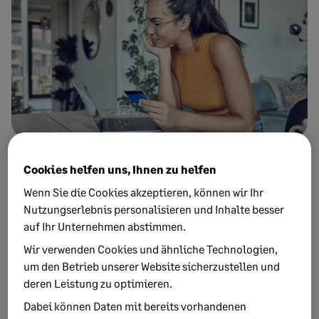
Aktuelle Rechengrößen und
Cookies helfen uns, Ihnen zu helfen
Entgeltgrenzen 2026 und
Wenn Sie die Cookies akzeptieren, können wir Ihr
Nutzungserlebnis personalisieren und Inhalte besser
ihre Auswirkungen auf die
auf Ihr Unternehmen abstimmen.
Lohnabrechnung
Wir verwenden Cookies und ähnliche Technologien,
um den Betrieb unserer Website sicherzustellen und
Auch im Jahr 2026 gelten die Rechengrößen in der
deren Leistung zu optimieren.
Sozialversicherung weiterhin bundeseinheitlich. Auf
Dabei können Daten mit bereits vorhandenen
Grundlage der gesetzlichen Fortschreibung werden die