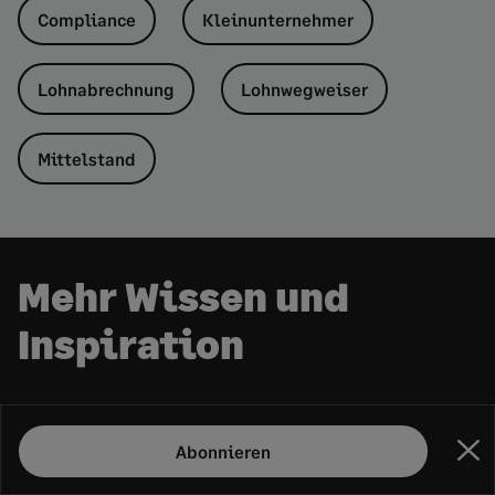
Compliance
Kleinunternehmer
Lohnabrechnung
Lohnwegweiser
Mittelstand
Mehr Wissen und
Inspiration
EMPFOHLEN
Abonnieren
Sch
Papierakte ade: Der komplette