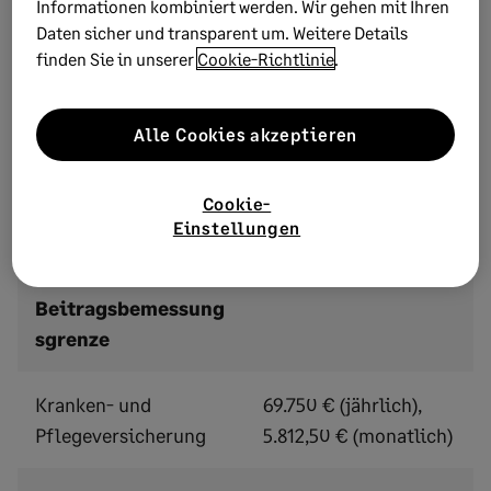
Informationen kombiniert werden. Wir gehen mit Ihren
Beitragsbemessungsgrenzen, die
Daten sicher und transparent um. Weitere Details
Jahresarbeitsentgeltgrenzen sowie die Bezugsgröße
finden Sie in unserer
Cookie-Richtlinie
.
turnusgemäß an die Einkommensentwicklung angepasst.
Diese Werte sind für die korrekte Abführung der
Sozialversicherungsbeiträge sowie für die
Alle Cookies akzeptieren
versicherungsrechtliche Beurteilung von
Beschäftigungsverhältnissen maßgeblich. Für die
Cookie-
Lohnabrechnung ab Januar 2026 gelten folgende
Einstellungen
Rechengrößen:
Beitragsbemessung
sgrenze
Kranken- und
69.750 € (jährlich),
Pflegeversicherung
5.812,50 € (monatlich)