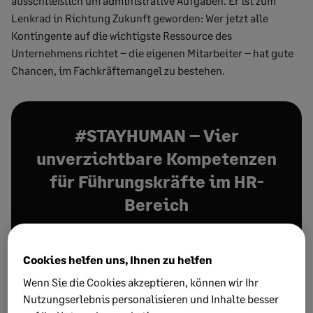
ausschließlich um administrative Aufgaben. Er ist zum
Lenkrad in Richtung Zukunft geworden: Wer jetzt alle
Kontingente auf die wichtigste Ressource des
Unternehmens richtet – die eigenen Mitarbeiter – hat gute
Chancen, im Fachkräftemangel zu bestehen.
#STAYHUMAN – Vier
unverzichtbare Kompetenzen
für Führungskräfte im HR-
Bereich
Kostenfrei: Live-Webinar am 27. Mai 2021, 10 – 11 Uhr
Cookies helfen uns, Ihnen zu helfen
In nur einer Stunde erfahren Sie
Wenn Sie die Cookies akzeptieren, können wir Ihr
wie sich der Bereich HR in Zukunft
Nutzungserlebnis personalisieren und Inhalte besser
weiterentwickeln wird