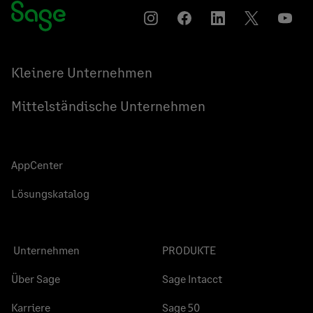
Instagram
Auf
Auf
Auf
YouT
Facebook
LinkedIn
Twitter
teilen
teilen
teilen
Kleinere Unternehmen
Mittelständische Unternehmen
AppCenter
Lösungskatalog
Unternehmen
PRODUKTE
Über Sage
Sage Intacct
Karriere
Sage 50