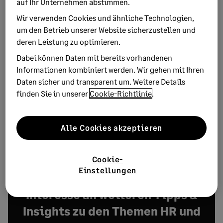
auf Ihr Unternehmen abstimmen.
Wir verwenden Cookies und ähnliche Technologien,
auf welche Fähigkeiten es ankommt
um den Betrieb unserer Website sicherzustellen und
und wie sich HR-Verantwortliche heute am
deren Leistung zu optimieren.
besten aufstellen, um den künftigen
Dabei können Daten mit bereits vorhandenen
Anforderungen gerecht zu werden.
Informationen kombiniert werden. Wir gehen mit Ihren
Daten sicher und transparent um. Weitere Details
Webinar verpasst? Hier geht es zur
Mediathek
finden Sie in unserer
Cookie-Richtlinie
.
Jetzt kostenfrei anmelden!
Alle Cookies akzeptieren
Cookie-
Einstellungen
Interesse an weiteren Tipps &
Insights zu den Themen HR und