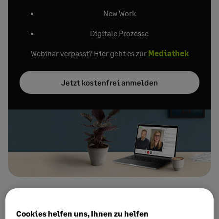
New Work
Digitale Prozesse
Webinar verpasst? Hier geht es zur
Mediathek
Jetzt kostenfrei anmelden
Cookies helfen uns, Ihnen zu helfen
2026: Alle neuen Gesetze