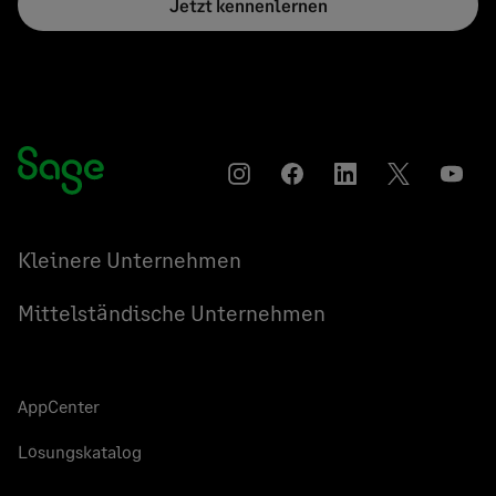
Jetzt kennenlernen
Instagram
Auf
Auf
Auf
YouT
Facebook
LinkedIn
Twitter
teilen
teilen
teilen
Kleinere Unternehmen
Mittelständische Unternehmen
AppCenter
Lösungskatalog